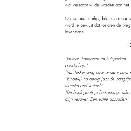
wat verzacht wilde worden aan het l
Ontroerend, eerlijk, hilarisch maar 
word je bewust dat loslaten dé weg
levensfase.
HERKENBAAR EN
“Humor, hormonen en huispakken … 
boodschap.”
“Van lekker ding naar wijze vrouw. 
“Eindelijk na dertig jaar de aangrij
meeslepend verteld.”
“Dit boek geeft je herkenning, erke
míjn verdriet. Een echte aanrader!”