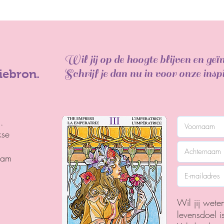
Wil jij op de hoogte blijven en ge
Schrijf je dan nu in voor onze insp
tiebron.
.
kse
ram
Wil jij wete
levensdoel i