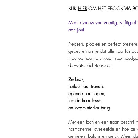
KLIK
HIER
OM HET EBOOK VIA BO
Mooie vrouw van veertig, vijftig of 
aan jou!
Pleasen, plooien en perfect preste
gebeuren als je dat allemaal los zo
mee op haar reis waarin ze noodge
dat-wat-er-écht-toe-doet.
Ze brak,
huilde haar tranen,
opende haar ogen,
leerde haar lessen
en kwam sterker terug.
Met een lach en een traan beschrij
hormonenhel overleefde en hoe ze va
genieten, balans en geluk. Meer dan 