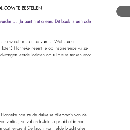
L.COM TE BESTELLEN
verder ... Je bent niet alleen. Dit boek is een ode
ren, je wordt er zo moe van … Wat zou er
u laten? Hanneke neemt je op inspirerende wijze
dwongen leerde loslaten om ruimte te maken voor
ft Hanneke hoe ze de duivelse dilemma’s van de
n verlies, verval en loslaten opkrabbelde naar
ooit tevoren! De kracht van liefde bracht alles